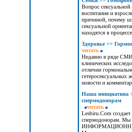
Семья >> Гомофоби
Вопрос сексуальной
воспитания и взросл
причиной, почему ш
сексуальной ориента
находятся в процессе
Здоровье
>> Гормон
читать
Недавно в ряде СМИ
клинических исслед
отличии гормонально
гетеросексуальных 
новости и комментар
Наша инициатива 
спермодонорам
читать
Lesbiru.Com создает
спермодонорам. Мы 
ИНФОРМАЦИОННЫЕ ус