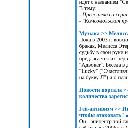
идет с названием "Се
В тему:
-
Пресс-релиз о сери
-
"Комсомольская пр
Музыка
>>
Мелисс
Пока в 2003 г. вовс
браках, Мелисса Эт
судьбу в свои руки 
предлагается их пер
"Адвокат". Беседа 
"
Lucky
" ("Счастливч
на букву Л") и о пла
Новости портала
>
количество зареги
Гей-активизм
>>
Ни
чтобы атаковать"
Он - эпицентр той с
гей-парада 2006г. в 