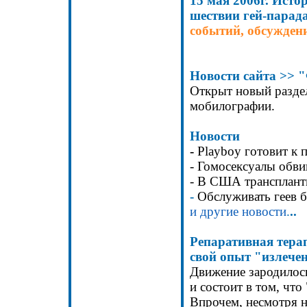
15
мая
2006
г
.
Истор
шествии гей-парад
событий, обсужден
Новости
сайта
>>
"
Открыт новый разде
мобилографии.
Новости
-
Playboy готовит к 
- Гомосексуалы обв
- В США трансплант
-
Обслуживать геев б
и другие новости
.
..
Репаративная тер
свой опыт "излеч
Движение зародилось
и состоит в том, что 
Впрочем, несмотря 