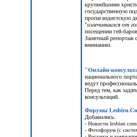
крупнейшими христи
государственную под
пропагандистскую де
"
излечившихся от г
посещении гей-баров
Занятный репортаж 
вниманию.
"Онлайн-консульта
национального порт
ведут профессиональ
Перед тем, как задат
консультаций.
Форумы Lesbiru.C
Добавились:
- Новости lesbian co
- Фотофорум (с систе
- Рисунки и компьюте