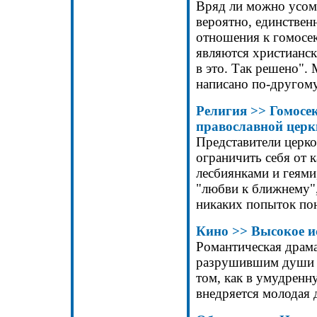
Вряд ли можно усомн
вероятно, единстве
отношения к гомосек
являются христианск
в это. Так решено". 
написано по-другому.
Религия >> Гомосе
православной цер
Представители церк
ограничить себя от 
лесбиянками и геями,
"любви к ближнему"
никаких попыток пон
Кино >> Высокое и
Романтическая драма
разрушившим души и
том, как в умудрен
внедряется молодая