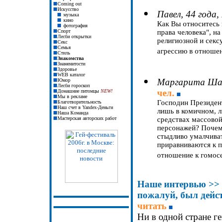
Coming out
Искусство
Павел, 44 года,
музыка
кино
Как Вы относитесь 
фотография
Спорт
права человека", н
Лесби открытки
религиозной и сек
Секс
Семья
агрессию в отноше
Стиль
Знакомства
Знаменитости
Здоровье
WEB каталог
Маргарита Шар
Юмор
Лесби гороскоп
чел.
Домашние питомцы
NEW!
Мы в рекламе
Господин Президент
Благотворительность
Наш счет
в
Yandex-
Деньги
лишь в комичном, 
Наша Команда
Мастерская авторских работ
средствах массово
персонажей? Почем
стыдливо умалчива
приравниваются к 
отношение к гомосе
Наше интервью
>>
пожалуй, был дейс
читать
Ни в одной стране ге