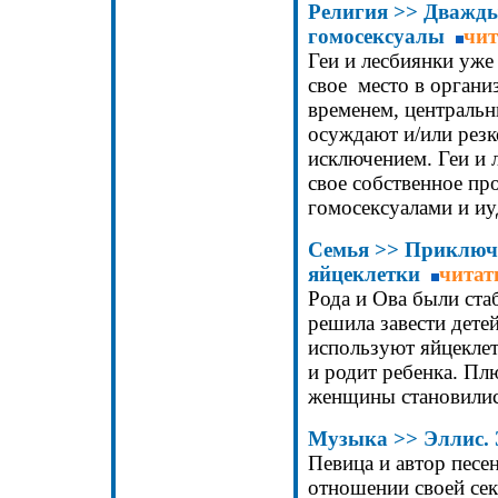
Религия
>>
Дважды
гомосексуалы
чит
Геи и лесбиянки уже
свое место в органи
временем, централь
осуждают и/или резк
исключением. Геи и 
свое собственное пр
гомосексуалами и иу
Семья >>
Приключе
яйцеклетки
читат
Рода и Ова были ста
решила завести дете
используют яйцеклет
и родит ребенка. Пл
женщины становилис
Музыка
>>
Эллис.
Певица и автор песен
отношении своей сек