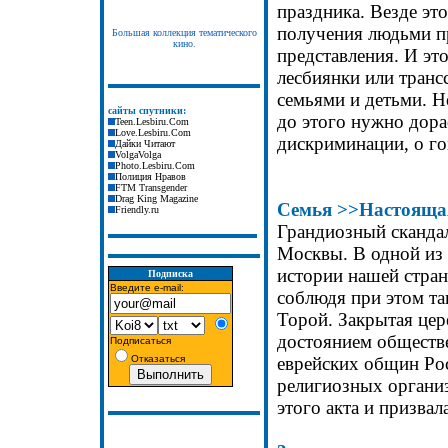
праздника. Везде эт
получения людьми пр
Большая коллекция тематического
кино.
представления. И это
лесбиянки или трансс
семьями и детьми. Н
сайты спутники:
до этого нужно дора
Teen.Lesbiru.Com
Love.Lesbiru.Com
дискриминации, о г
Дайки Читают
VolgaVolga
Photo.Lesbiru.Com
Полиция Нравов
FTM Transgender
Drag King Magazine
Семья
>>
Настоящая
Friendly.ru
Грандиозный скандал
Москвы. В одной из 
истории нашей стран
Подписка
Введите e-mail:
соблюдя при этом та
Торой. Закрытая цер
достоянием обществе
Подписаться
Отказаться
еврейских общин Рос
религиозных организ
этого акта и призвал