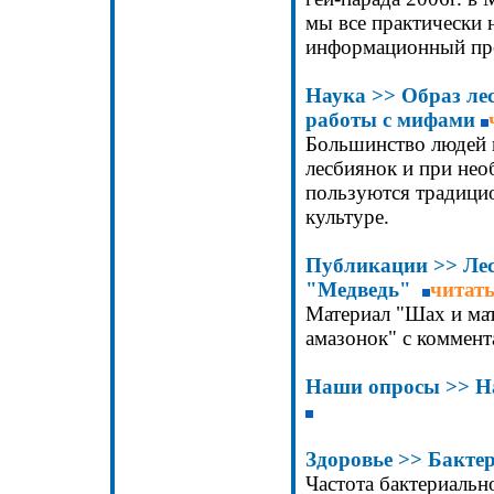
мы все практически 
информационный проб
Наука
>>
Образ ле
работы с мифами
Большинство людей 
лесбиянок и при нео
пользуются традици
культуре.
Публикации
>>
Ле
"Медведь"
читат
Материал "Шах и мат
амазонок" с коммен
Наши опросы
>>
Н
Здоровье
>>
Бакте
Частота бактериальн