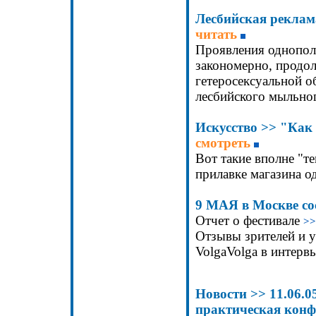
Лесбийская реклам
читать
Проявления однополо
закономерно, продо
гетеросексуальной о
лесбийского мыльног
Искусство
>>
"
Как 
смотреть
Вот такие вполне "т
прилавке магазина о
9 МАЯ в Москве со
Отчет о фестивале
>>
Отзывы зрителей и у
VolgaVolga
в интерв
Новости
>>
1
1
.06.
практическая кон