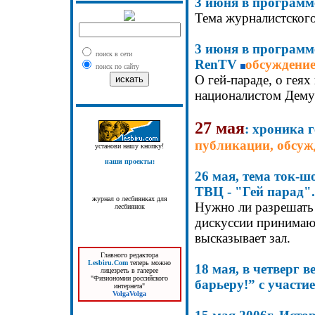
3
июня в програм
Тема журналистского
3
июня в программ
поиск в сети
RenTV
обсуждени
поиск по сайту
О гей-параде, о гея
националистом Дем
27
мая
: хроника 
публикации, обсуж
установи нашу кнопку!
наши проекты:
26 мая, тема ток-ш
ТВЦ - "Гей парад"
журнал о лесбиянках для
Нужно ли разрешать
лесбиянок
дискуссии принимают
высказывает зал.
Главного редактора
Lesbiru.Com
теперь можно
18
мая, в четверг
ве
лицезреть в галерее
"Физиономии российского
барьеру!” с участ
интернета"
VolgaVolga