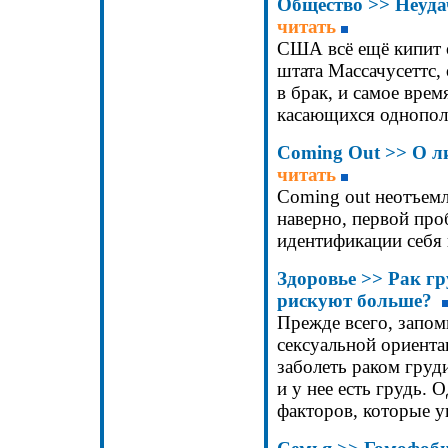
Общество >>
Неуда
читать
США всё ещё кипит о
штата Массачусеттс,
в брак, и самое врем
касающихся однополо
Coming Out >> О л
читать
Coming out неотъемл
наверно, первой про
идентификации себя 
Здоровье >> Рак гр
рискуют больше?
Прежде всего, запом
сексуальной ориента
заболеть раком груд
и у нее есть грудь. 
факторов, которые ув