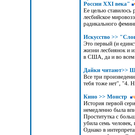
России XXI века"
Ее целью ставилось 
лесбийское мировозз
радикального фемини
Искусство
>>
"
С
ло
Это первый (и единс
жизни лесбиянок и 
в США, да и во всем
Дайки читают
>>
Ша
Все три произведени
тебя тоже нет", "4. 
Кино >>
Монстр
История первой сер
немедленно была впи
Проститутка с больш
убила семь человек,
Однако в интерпрета