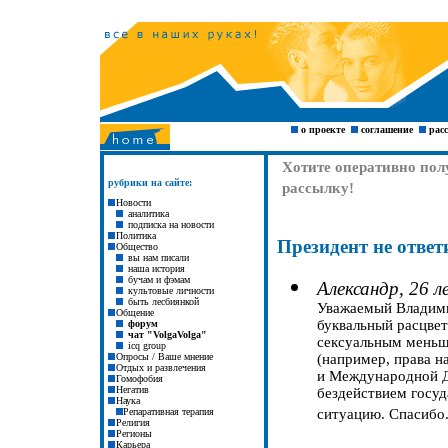
лесби
янки лесби лесбос буч дайк butch lesbians l
о проекте
соглашение
рас
Хотите оперативно пол
рубрики на сайте:
рассылку!
Новости
аналитика
подписка на новости
Политика
Президент
не отве
Общество
вы нам писали
наша история
бучам и фэмам
Александр, 26 л
культовые личности
быть лесбиянкой
Уважаемый Владими
Общение
буквальный расцвет
форум
чат "VolgaVolga"
сексуальным меньши
icq group
Опросы / Ваше мнение
(например, права н
Отдых и развлечения
и Международной Д
Гомофобия
Негатив
бездействием госуд
Наука
Репаративная терапия
ситуацию. Спасибо
Религия
Регионы
Карьера