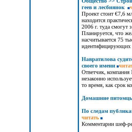
Общество
>>
Строи
геев и лесбиянок
Проект стоит €7,6 мл
находится практичес
2006 г. туда смогут
Планируется, что же
насчитывается 75 ты
идентифицирующих 
Навратилова судитс
своего имени
чита
Ответчик, компания D
незаконно используе
то время, как срок к
Домашние питомц
По следам публик
читать
Комментарии шеф-р