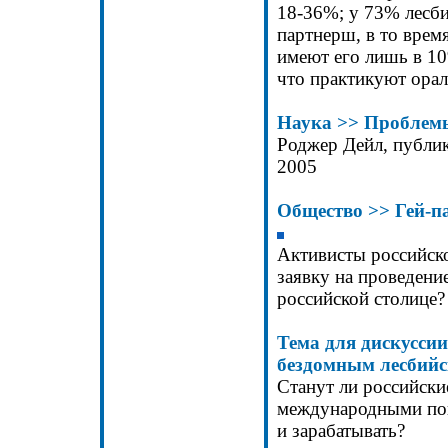
18-36%; у 73% лесби
партнерш, в то врем
имеют его лишь в 1
что практикуют орал
Наука
>>
Проблемы
Роджер Дейл, публи
2005
Общество
>>
Г
ей-п
Активисты российско
заявку на проведение
российской столице?
Тема для дискусси
бездомным лесбийс
Станут ли российски
международными поп
и зарабатывать?